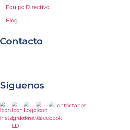
Equipo Directivo
Blog
Contacto
Llámanos
(601) 7451619
Atención al ciudadano
info@lagosdetorca.co
Síguenos