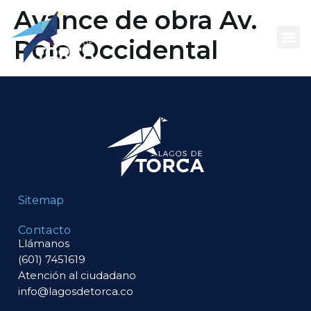
contenido
Avance de obra Av.
Polo Occidental
Qué es
Tu vivie
Eq
Sitemap
Contacto
Llámanos
(601) 7451619
Atención al ciudadano
info@lagosdetorca.co