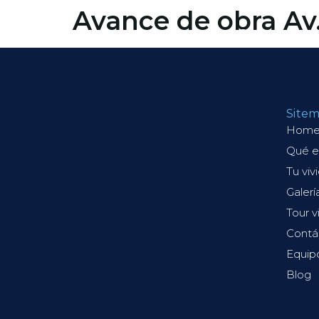
contenido
Avance de obra Av
Qué es Lagos 
Site
Hom
Qué e
Tu viv
Galerí
Tour v
Contá
Equip
Blog