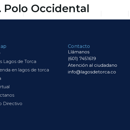
. Polo Occidental
de Torca
Tu vivienda en Lagos de Torca
Galería
map
Contacto
Llámanos
e
(601) 7451619
s Lagos de Torca
Atención al ciudadano
ienda en lagos de torca
info@lagosdetorca.co
a
irtual
ctanos
o Directivo