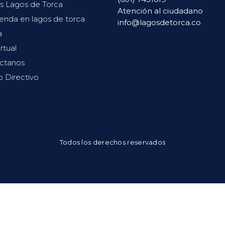
s Lagos de Torca
Atención al ciudadano
ienda en lagos de torca
info@lagosdetorca.co
a
irtual
ctanos
o Directivo
Todos los derechos reservados