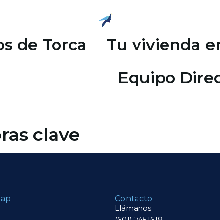
os de Torca
Tu vivienda e
Equipo Direc
as clave
map
Contacto
Llámanos
e
(601) 7451619