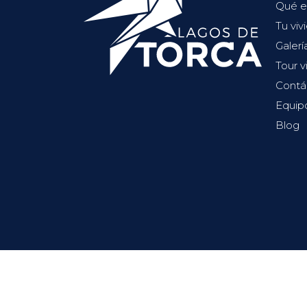
Qué e
Tu viv
Galerí
Tour v
Contá
Equip
Blog