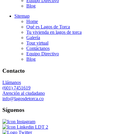
Equipo Directivo
Blog
Sitemap
Home
Qué es Lagos de Torca
Tu vivienda en lagos de torca
Galería
Tour virtual
Contáctanos
Equipo Directivo
Blog
Contacto
Llámanos
(601) 7451619
Atención al ciudadano
info@lagosdetorca.co
Síguenos