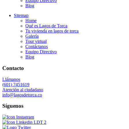
Equipo Directivo
Blog
Sitemap
Home
Qué es Lagos de Torca
Tu vivienda en lagos de torca
Galería
Tour virtual
Contáctanos
Equipo Directivo
Blog
Contacto
Llámanos
(601) 7451619
Atención al ciudadano
info@lagosdetorca.co
Síguenos