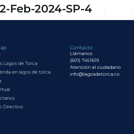
-2-Feb-2024-SP-4
de Torca
Tu vivienda en Lagos de Torca
Galería
map
Contacto
Llámanos
e
(601) 7451619
s Lagos de Torca
Atención al ciudadano
ienda en lagos de torca
info@lagosdetorca.co
a
irtual
ctanos
o Directivo