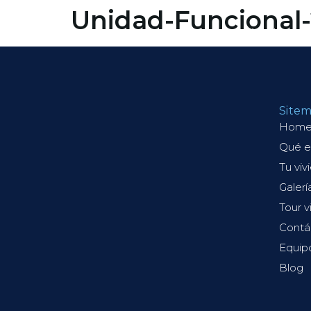
contenido
Unidad-Funcional
Qué es Lagos 
Site
Hom
Qué e
Tu viv
Galerí
Tour v
Contá
Equip
Blog