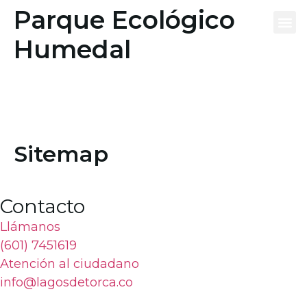
contenido
Parque Ecológico
Humedal
Qué es
Tu vivie
Eq
Sitemap
Contacto
Llámanos
(601) 7451619
Atención al ciudadano
info@lagosdetorca.co