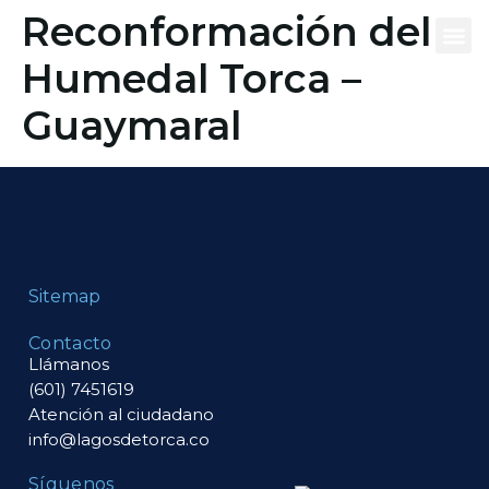
contenido
Reconformación del
Humedal Torca –
Qué es
Tu vivie
Eq
Guaymaral
Sitemap
Contacto
Llámanos
(601) 7451619
Atención al ciudadano
info@lagosdetorca.co
Síguenos