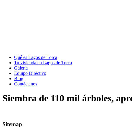
Qué es Lagos de Torca
Tu vivienda en Lagos de Torca
Galería
Equipo Directivo
Blog
Contáctanos
Siembra de 110 mil árboles, ap
Sitemap