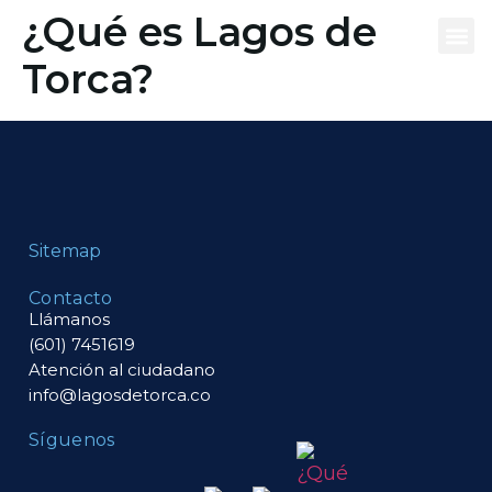
contenido
¿Qué es Lagos de
Torca?
Qué es
Tu vivie
Eq
Sitemap
Contacto
Llámanos
(601) 7451619
Atención al ciudadano
info@lagosdetorca.co
Síguenos