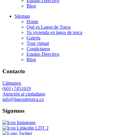
Equipo Directivo
Blog
Sitemap
Home
Qué es Lagos de Torca
Tu vivienda en lagos de torca
Galería
Tour virtual
Contáctanos
Equipo Directivo
Blog
Contacto
Llámanos
(601) 7451619
Atención al ciudadano
info@lagosdetorca.co
Síguenos