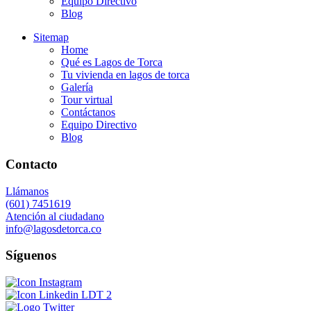
Equipo Directivo
Blog
Sitemap
Home
Qué es Lagos de Torca
Tu vivienda en lagos de torca
Galería
Tour virtual
Contáctanos
Equipo Directivo
Blog
Contacto
Llámanos
(601) 7451619
Atención al ciudadano
info@lagosdetorca.co
Síguenos