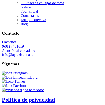
Tu vivienda en lagos de torca
Galería
Tour virtual
Contáctanos
Equipo Directivo
Blog
Contacto
Llámanos
(601) 7451619
Atención al ciudadano
info@lagosdetorca.co
Síguenos
Política de privacidad