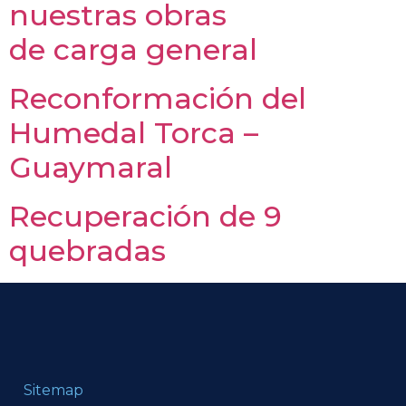
nuestras obras
de carga general
Reconformación del
Humedal Torca –
Guaymaral
Recuperación de 9
quebradas
Sitemap