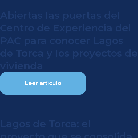
Abiertas las puertas del
Centro de Experiencia del
PAC para conocer Lagos
de Torca y los proyectos de
vivienda
Leer artículo
Lagos de Torca: el
proyecto que se consolida