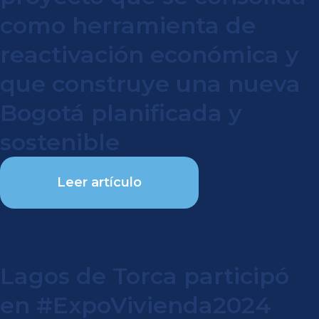
como herramienta de
reactivación económica y
que construye una nueva
Bogotá planificada y
sostenible
Leer artículo
Lagos de Torca participó
en #ExpoVivienda2024